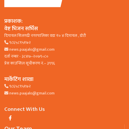
प्रकाशक:
वेष्ट भिजन सर्भिस
दिपायल सिलगढी नगरपालिका वडा न० ४ दिपायल , डाेटी
९८६५८९५१७२
news.paajalo@gmail.com
दर्ता नम्बर - ३८४७–२०७९÷८०
प्रेस काउन्सिल सूचीकरण नं.– ३९९६
मार्केटिंग शाखा
९८६५८९५१७२
news.paajalo@gmail.com
Connect With Us
Our Team