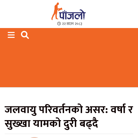
Paajalo News
We are from Far West Nepal
२२ साउन २०८३
जलवायु परिवर्तनको असर: वर्षा र
सुख्खा यामको दुरी बढ्दै