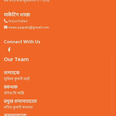
प्रेस काउन्सिल सूचीकरण नं.– ३९९६
मार्केटिंग शाखा
९८६५८९५१७२
news.paajalo@gmail.com
Connect With Us
Our Team
सम्पादक
सुशिला कुमारी शाही
प्रबन्धक
याेगेन्द्र सिं माझि
प्रमुख समाचारदाता
सरिता कुमारी कठायत
समाचारदाता