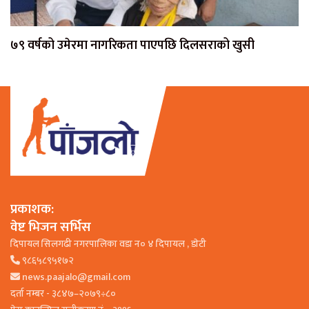
७९ वर्षको उमेरमा नागरिकता पाएपछि दिलसराको खुसी
प्रकाशक:
वेष्ट भिजन सर्भिस
दिपायल सिलगढी नगरपालिका वडा न० ४ दिपायल , डाेटी
९८६५८९५१७२
news.paajalo@gmail.com
दर्ता नम्बर - ३८४७–२०७९÷८०