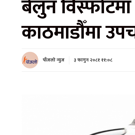
बेलुन विस्फोटमा 
काठमाडौँमा उपचार
पाँजलो न्युज
३ फागुन २०८१ ११:०८