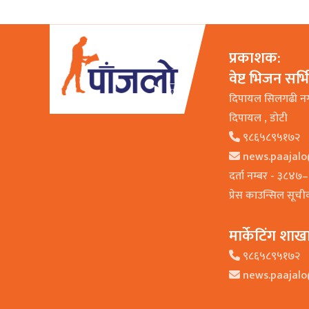
प्रकाशक:
वेष्ट भिजन सर्
दिपायल सिलगढी न
दिपायल , डाेटी
९८६५८९५१७२
news.paajal
दर्ता नम्बर - ३८४
प्रेस काउन्सिल सूच
मार्केटिंग शाख
९८६५८९५१७२
news.paajal