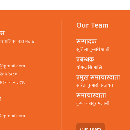
Our Team
भिस
सम्पादक
गरपालिका वडा न० ४
सुशिला कुमारी शाही
प्रबन्धक
o@gmail.com
याेगेन्द्र सिं माझि
७–२०७९÷८०
प्रमुख समाचारदाता
ीकरण नं.– ३९९६
सरिता कुमारी कठायत
समाचारदाता
ा
कृष्ण बहादुर मलासी
o@gmail.com
Our Team