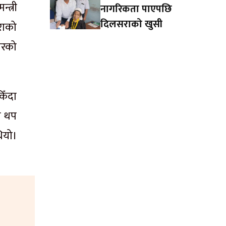
्त्री
नागरिकता पाएपछि
दिलसराको खुसी
राको
यरको
िँदा
ि थप
ियो।