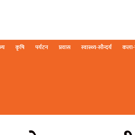
ज्य
कृषि
पर्यटन
प्रवास
स्वास्थ्य-सौन्दर्य
कला-स