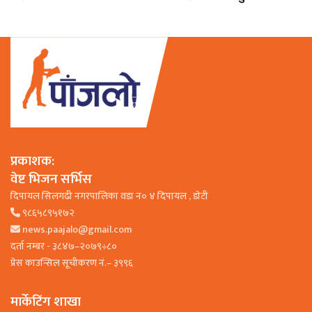
प्रकाशक:
वेष्ट भिजन सर्भिस
दिपायल सिलगढी नगरपालिका वडा न० ४ दिपायल , डाेटी
९८६५८९५१७२
news.paajalo@gmail.com
दर्ता नम्बर - ३८४७–२०७९÷८०
प्रेस काउन्सिल सूचीकरण नं.– ३९९६
मार्केटिंग शाखा