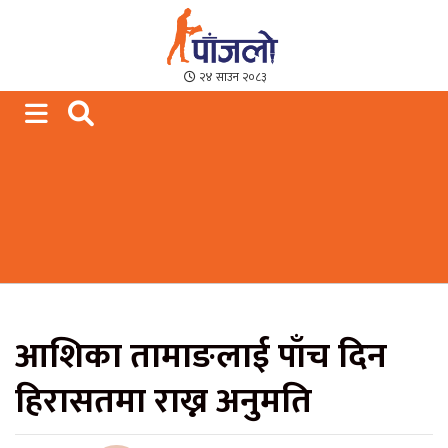
Paajalo News
We are from Far West Nepal
२४ साउन २०८३
आशिका तामाङलाई पाँच दिन
हिरासतमा राख्न अनुमति