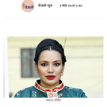
पाँजलो न्युज
३ माघ २०८१ ५:४८
फाइल तस्बिर