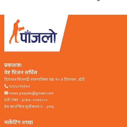
प्रकाशक:
वेष्ट भिजन सर्भिस
दिपायल सिलगढी नगरपालिका वडा न० ४ दिपायल , डाेटी
९८६५८९५१७२
news.paajalo@gmail.com
दर्ता नम्बर - ३८४७–२०७९÷८०
प्रेस काउन्सिल सूचीकरण नं.– ३९९६
मार्केटिंग शाखा