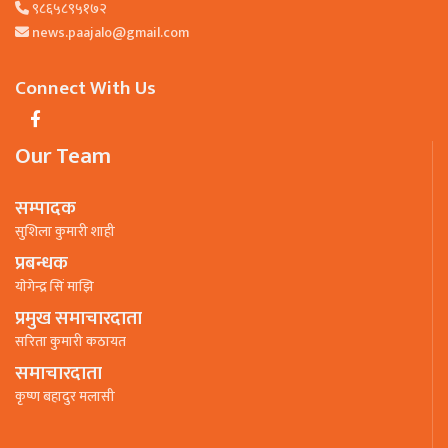
९८६५८९५१७२
news.paajalo@gmail.com
Connect With Us
Our Team
सम्पादक
सुशिला कुमारी शाही
प्रबन्धक
याेगेन्द्र सिं माझि
प्रमुख समाचारदाता
सरिता कुमारी कठायत
समाचारदाता
कृष्ण बहादुर मलासी