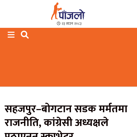
Paajalo News
We are from Far West Nepal
२३ साउन २०८३
सहजपुर–बोगटान सडक मर्मतमा
राजनीति, कांग्रेसी अध्यक्षले
पठाएनन् स्काभेटर