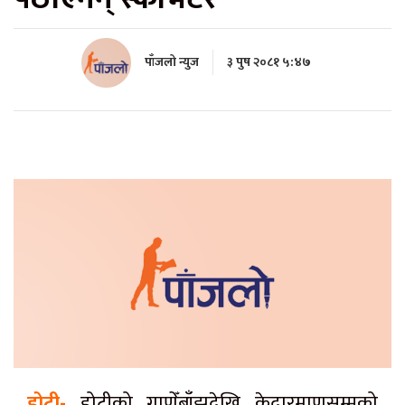
पाँजलो न्युज
३ पुष २०८१ ५:४७
डोटी-
डोटीको गाणेँबाँझदेखि केदारमाणुसम्मको