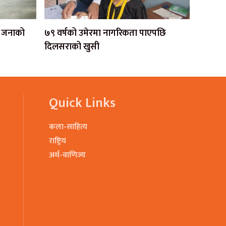
एक जनाको
७९ वर्षको उमेरमा नागरिकता पाएपछि
दिलसराको खुसी
Quick Links
कला-साहित्य
राष्ट्रिय
अर्थ-वाणिज्य