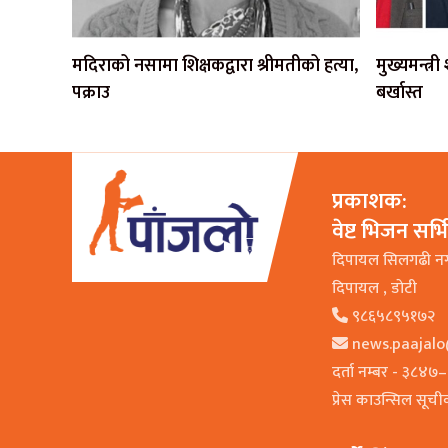
मदिराको नसामा शिक्षकद्वारा श्रीमतीको हत्या,
मुख्यमन्त्र
पक्राउ
बर्खास्त
प्रकाशक:
वेष्ट भिजन सर्
दिपायल सिलगढी न
दिपायल , डाेटी
९८६५८९५१७२
news.paajal
दर्ता नम्बर - ३८४
प्रेस काउन्सिल सूच