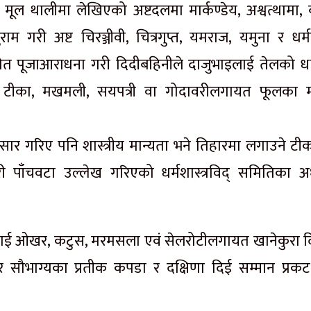
ल थालीमा लेखिएको अष्टदलमा मार्कण्डेय, अश्वत्थामा, 
ाम गरी अष्ट चिरञ्जीवी, चित्रगुप्त, यमराज, यमुना र धर्म
समेत पूजाआराधना गरी दिदीबहिनीले दाजुभाइलाई तेलको धा
रङ्गी टीका, मखमली, सयपत्री वा गोदावरीलगायत फूलका 
्रसार गरिए पनि शास्त्रीय मान्यता भने तिहारमा लगाउने ट
री पाँचवटा उल्लेख गरिएको धर्मशास्त्रविद् समितिका अध्
ाई ओखर, कटुस, मरमसला एवं सेलरोटीलगायत खानेकुरा दि
 सौभाग्यका प्रतीक कपडा र दक्षिणा दिई सम्मान प्रकट ग