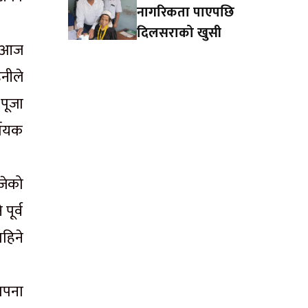
नागरिकता पाएपछि
दिलसराको खुसी
न आज
नीले
पूजा
्णायक
जेको
पूर्व
ाहिने
ापना