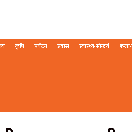
ज्य
कृषि
पर्यटन
प्रवास
स्वास्थ्य-सौन्दर्य
कला-स