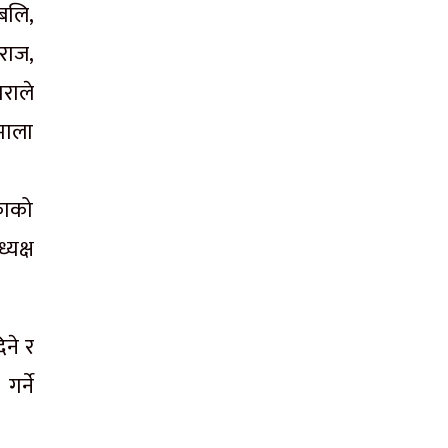
बलि,
राज,
राले
माला
ीकाको
यक्ष
ने र
र्ने