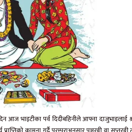
दिन आज भाइटीका पर्व दिदीबहिनीले आफ्ना दाजुभाइलाई श्रद
य प्राप्तिको कामना गर्दै परम्पराअनुसार पञ्चरङ्गी वा सप्तरङ्गी