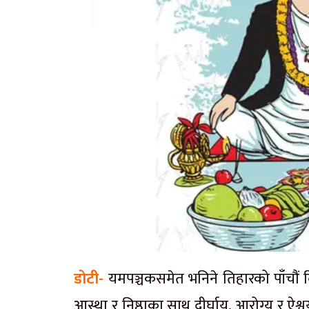
डोटी-
यमपञ्चकसमेत भनिने तिहारको पाँचौं 
आस्था र निष्ठाका साथ दीर्घायु, आरोग्य र ऐश्वर्