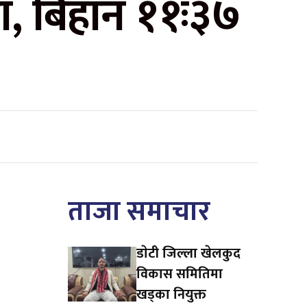
का, बिहान ११ः३७
ताजा समाचार
डाेटी जिल्ला खेलकुद
विकास समितिमा
खड्का नियुक्त