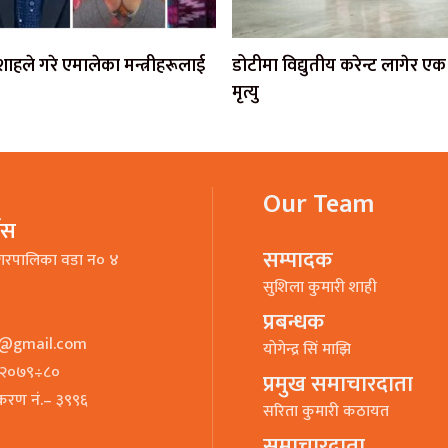
ी शाहले गरे एमालेका मन्त्रीहरूलाई
डोटीमा विद्युतीय करेन्ट लागेर 
मृत्यु
Our Team
भिस
सम्पादक
गरपालिका वडा न० ४
सुशिला कुमारी शाही
प्रबन्धक
o@gmail.com
याेगेन्द्र सिं माझि
७–२०७९÷८०
प्रमुख समाचारदाता
ीकरण नं.– ३९९६
सरिता कुमारी कठायत
समाचारदाता