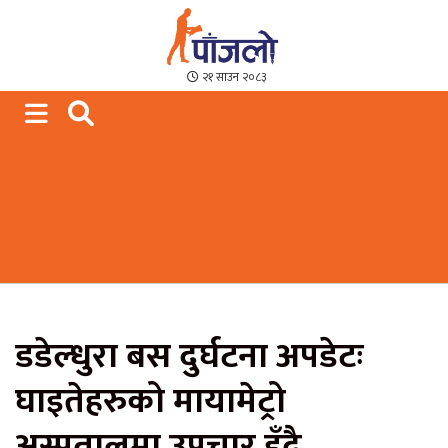
Paajalo News
We are from Far West Nepal
२१ साउन २०८३
डडेल्धुरा बस दुर्घटना अपडेटः
घाइतेहरुको मायामेट्रो
अस्पतालमा उपचार हुँदै