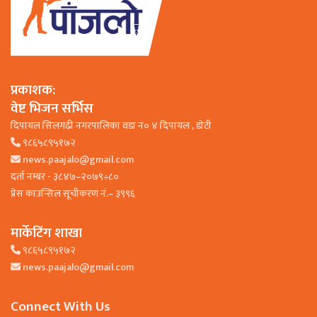
प्रकाशक:
वेष्ट भिजन सर्भिस
दिपायल सिलगढी नगरपालिका वडा न० ४ दिपायल , डाेटी
९८६५८९५१७२
news.paajalo@gmail.com
दर्ता नम्बर - ३८४७–२०७९÷८०
प्रेस काउन्सिल सूचीकरण नं.– ३९९६
मार्केटिंग शाखा
९८६५८९५१७२
news.paajalo@gmail.com
Connect With Us