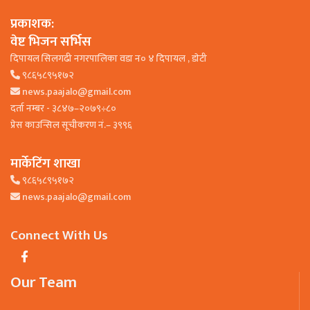
प्रकाशक:
वेष्ट भिजन सर्भिस
दिपायल सिलगढी नगरपालिका वडा न० ४ दिपायल , डाेटी
९८६५८९५१७२
news.paajalo@gmail.com
दर्ता नम्बर - ३८४७–२०७९÷८०
प्रेस काउन्सिल सूचीकरण नं.– ३९९६
मार्केटिंग शाखा
९८६५८९५१७२
news.paajalo@gmail.com
Connect With Us
Our Team