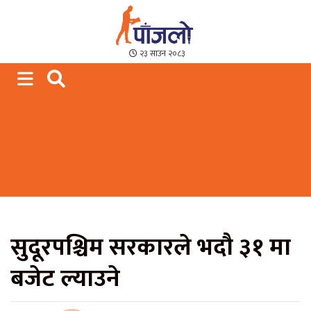
Paajalo News
We are from Far West Nepal
२३ साउन २०८३
सुदूरपश्चिम सरकारले भदौ ३१ मा
बजेट ल्याउने