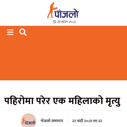
Paajalo News
We are from Far West Nepal
२१ साउन २०८३
पहिरोमा परेर एक महिलाको मृत्यु
पाँजलो समाचार
२२ भदौ २०८१ ११:२२