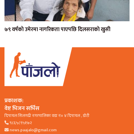
७९ वर्षको उमेरमा नागरिकता पाएपछि दिलसराको खुसी
प्रकाशक:
वेष्ट भिजन सर्भिस
दिपायल सिलगढी नगरपालिका वडा न० ४ दिपायल , डाेटी
९८६५८९५१७२
news.paajalo@gmail.com