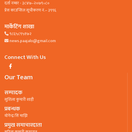
दर्ता नम्बर - ३८४७–२०७९÷८०
प्रेस काउन्सिल सूचीकरण नं.– ३९९६
मार्केटिंग शाखा
९८६५८९५१७२
news.paajalo@gmail.com
Connect With Us
Our Team
सम्पादक
सुशिला कुमारी शाही
प्रबन्धक
याेगेन्द्र सिं माझि
प्रमुख समाचारदाता
सरिता कुमारी कठायत