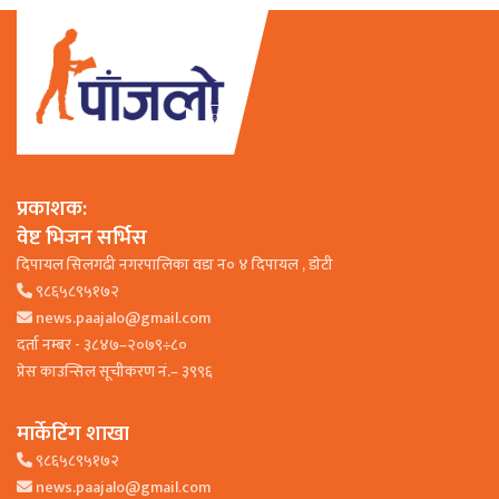
प्रकाशक:
वेष्ट भिजन सर्भिस
दिपायल सिलगढी नगरपालिका वडा न० ४ दिपायल , डाेटी
९८६५८९५१७२
news.paajalo@gmail.com
दर्ता नम्बर - ३८४७–२०७९÷८०
प्रेस काउन्सिल सूचीकरण नं.– ३९९६
मार्केटिंग शाखा
९८६५८९५१७२
news.paajalo@gmail.com