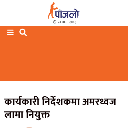
Paajalo News
We are from Far West Nepal
२३ साउन २०८३
कार्यकारी निर्देशकमा अमरध्वज
लामा नियुक्त