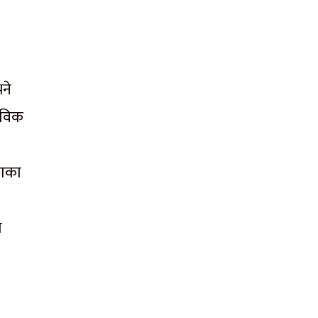
ने
तविक
काका
ा