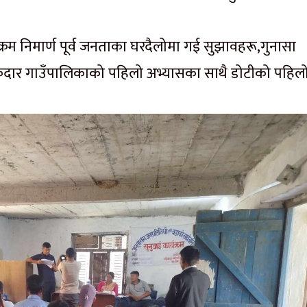
रम निमार्ण पूर्व जनताका घरदैलोमा गई सुझावहरू,गुनासा
डीकेदार गाउँपालिकाको पहिलो अभ्यासका साथै डोटीको पहिल