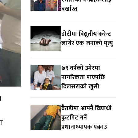
बर्खास्त
डोटीमा विद्युतीय करेन्ट
लागेर एक जनाको मृत्यु
७९ वर्षको उमेरमा
नागरिकता पाएपछि
दिलसराको खुसी
न
बैतडीमा आफ्नै विद्यार्थी
कुटपिट गर्ने
मा
प्रधानाध्यापक पक्राउ