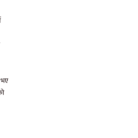
न
ध
 भए
को