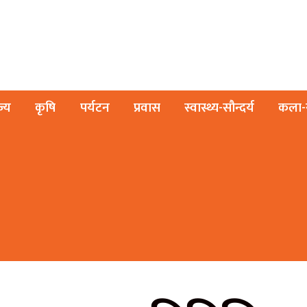
ज्य
कृषि
पर्यटन
प्रवास
स्वास्थ्य-सौन्दर्य
कला-स