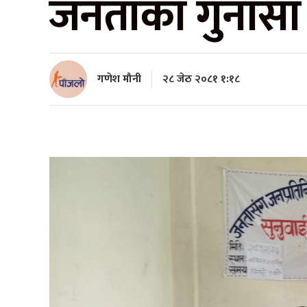
जनताका गुनासा स
गणेश मौनी
२८ जेठ २०८१ १:१८