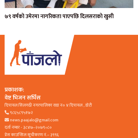
७९ वर्षको उमेरमा नागरिकता पाएपछि दिलसराको खुसी
प्रकाशक:
वेष्ट भिजन सर्भिस
दिपायल सिलगढी नगरपालिका वडा न० ४ दिपायल , डाेटी
९८६५८९५१७२
news.paajalo@gmail.com
दर्ता नम्बर - ३८४७–२०७९÷८०
प्रेस काउन्सिल सूचीकरण नं.– ३९९६