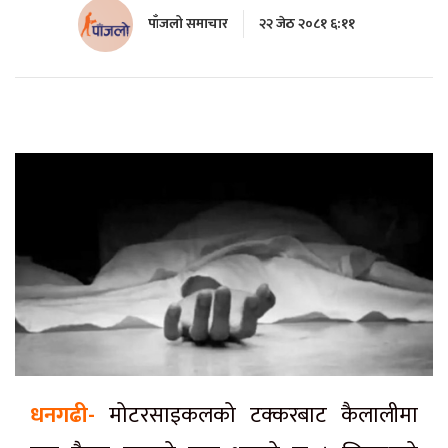
पाँजलो समाचार
२२ जेठ २०८१ ६:११
धनगढी-
मोटरसाइकलको टक्करबाट कैलालीमा