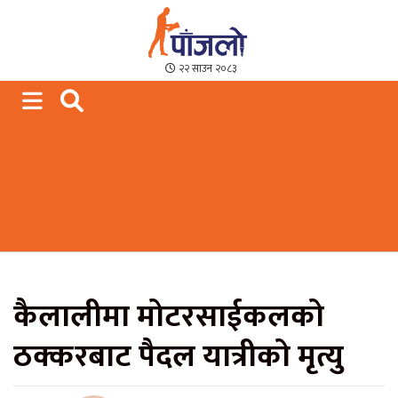
Paajalo News
We are from Far West Nepal
२२ साउन २०८३
कैलालीमा मोटरसाईकलको
ठक्करबाट पैदल यात्रीको मृत्यु