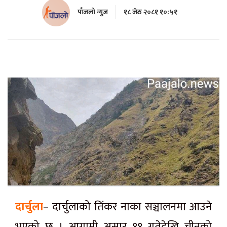
पाँजलो न्युज
१८ जेठ २०८१ १०:५१
दार्चुला
– दार्चुलाको तिंकर नाका सञ्चालनमा आउने
भएको छ । आगामी असार ११ गतेदेखि चीनको