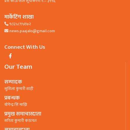
प्रेस काउन्सिल सूचीकरण नं.– ३९९६
मार्केटिंग शाखा
९८६५८९५१७२
news.paajalo@gmail.com
Connect With Us
Our Team
सम्पादक
सुशिला कुमारी शाही
प्रबन्धक
याेगेन्द्र सिं माझि
प्रमुख समाचारदाता
सरिता कुमारी कठायत
समाचारदाता