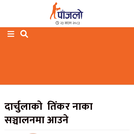
Paajalo News
We are from Far West Nepal
२३ साउन २०८३
दार्चुलाको तिंकर नाका
सञ्चालनमा आउने