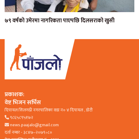
७९ वर्षको उमेरमा नागरिकता पाएपछि दिलसराको खुसी
प्रकाशक:
वेष्ट भिजन सर्भिस
दिपायल सिलगढी नगरपालिका वडा न० ४ दिपायल , डाेटी
९८६५८९५१७२
news.paajalo@gmail.com
दर्ता नम्बर - ३८४७–२०७९÷८०