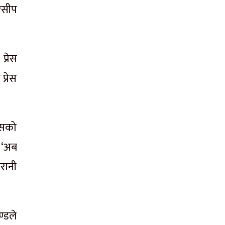
सरसीप
प्रेस
प्रेस
 जसको
, ‘अब
गरानी
्डले