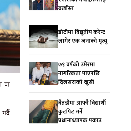
बर्खास्त
डोटीमा विद्युतीय करेन्ट
लागेर एक जनाको मृत्यु
७९ वर्षको उमेरमा
नागरिकता पाएपछि
दिलसराको खुसी
रण वा
बैतडीमा आफ्नै विद्यार्थी
कुटपिट गर्ने
र्दै
प्रधानाध्यापक पक्राउ