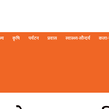
ज्य
कृषि
पर्यटन
प्रवास
स्वास्थ्य-सौन्दर्य
कला-स