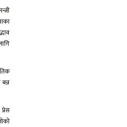
्त्री
नाका
्भाव
लागि
नीतिक
 बन्न
प्रेस
िजोको