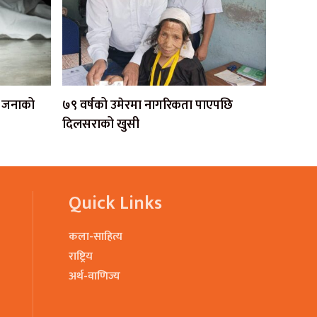
एक जनाको
७९ वर्षको उमेरमा नागरिकता पाएपछि
दिलसराको खुसी
Quick Links
कला-साहित्य
राष्ट्रिय
अर्थ-वाणिज्य