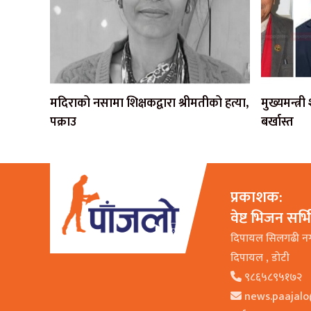
मदिराको नसामा शिक्षकद्वारा श्रीमतीको हत्या,
मुख्यमन्त्र
पक्राउ
बर्खास्त
प्रकाशक:
वेष्ट भिजन सर्
दिपायल सिलगढी न
दिपायल , डाेटी
९८६५८९५१७२
news.paajal