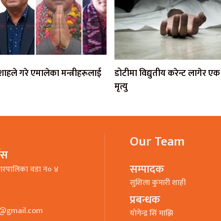
ी शाहले गरे एमालेका मन्त्रीहरूलाई
डोटीमा विद्युतीय करेन्ट लागेर 
मृत्यु
Our Team
भिस
सम्पादक
गरपालिका वडा न० ४
सुशिला कुमारी शाही
प्रबन्धक
o@gmail.com
याेगेन्द्र सिं माझि