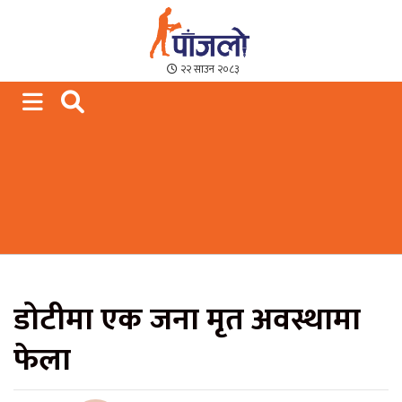
Paajalo News
We are from Far West Nepal
२२ साउन २०८३
डोटीमा एक जना मृत अवस्थामा
फेला