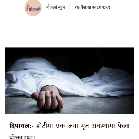
पाँजलो न्युज
१७ वैशाख २०८१ २:५९
दिपायल:-
डोटीमा एक जना मृत अवस्थामा फेला
परेका छन्।