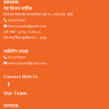
प्रकाशक:
वेष्ट भिजन सर्भिस
दिपायल सिलगढी नगरपालिका वडा न० ४ दिपायल , डाेटी
९८६५८९५१७२
news.paajalo@gmail.com
दर्ता नम्बर - ३८४७–२०७९÷८०
प्रेस काउन्सिल सूचीकरण नं.– ३९९६
मार्केटिंग शाखा
९८६५८९५१७२
news.paajalo@gmail.com
Connect With Us
Our Team
सम्पादक