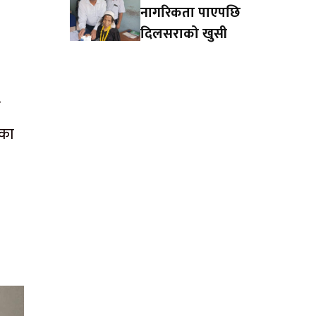
नागरिकता पाएपछि
दिलसराको खुसी
क
तका