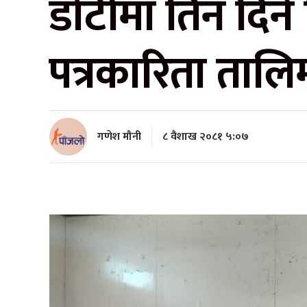
डोटीमा तिन दिने
पत्रकारिता तालि
गणेश मौनी
८ वैशाख २०८१ ५:०७