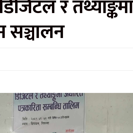
 डिजिटल र तथ्याङ्क
म सञ्चालन