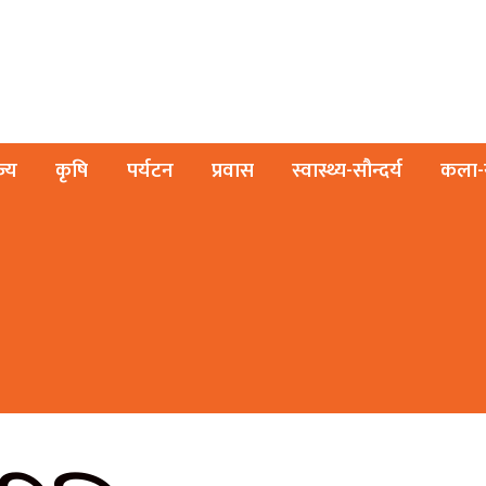
ज्य
कृषि
पर्यटन
प्रवास
स्वास्थ्य-सौन्दर्य
कला-स