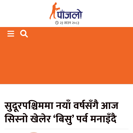
Paajalo News
We are from Far West Nepal
२३ साउन २०८३
सुदूरपश्चिममा नयाँ वर्षसँगै आज
सिस्नो खेलेर ‘बिसु’ पर्व मनाइँदै