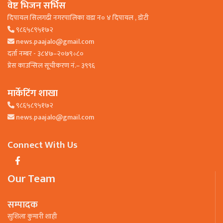
वेष्ट भिजन सर्भिस
दिपायल सिलगढी नगरपालिका वडा न० ४ दिपायल , डाेटी
९८६५८९५१७२
news.paajalo@gmail.com
दर्ता नम्बर - ३८४७–२०७९÷८०
प्रेस काउन्सिल सूचीकरण नं.– ३९९६
मार्केटिंग शाखा
९८६५८९५१७२
news.paajalo@gmail.com
Connect With Us
Our Team
सम्पादक
सुशिला कुमारी शाही