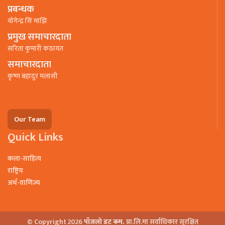
प्रबन्धक
याेगेन्द्र सिं माझि
प्रमुख समाचारदाता
सरिता कुमारी कठायत
समाचारदाता
कृष्ण बहादुर मलासी
Our Team
Quick Links
कला-साहित्य
राष्ट्रिय
अर्थ-वाणिज्य
© Copyright 2026
पाँजलो डट कम.
प्रा.लि.मा सर्वाधिकार सुरक्षित