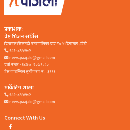
प्रकाशक:
वेष्ट भिजन सर्भिस
दिपायल सिलगढी नगरपालिका वडा न० ४ दिपायल , डाेटी
९८६५८९५१७२
news.paajalo@gmail.com
दर्ता नम्बर - ३८४७–२०७९÷८०
प्रेस काउन्सिल सूचीकरण नं.– ३९९६
मार्केटिंग शाखा
९८६५८९५१७२
news.paajalo@gmail.com
Connect With Us