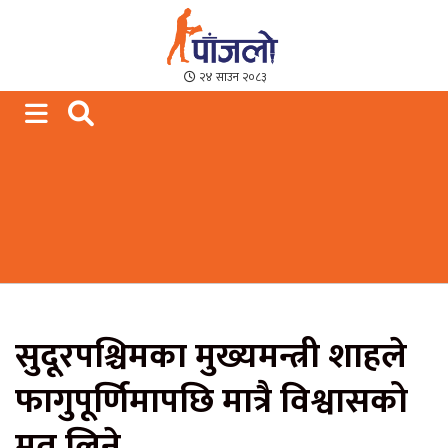
Paajalo News
We are from Far West Nepal
२४ साउन २०८३
सुदूरपश्चिमका मुख्यमन्त्री शाहले
फागुपूर्णिमापछि मात्रै विश्वासको
मत लिने