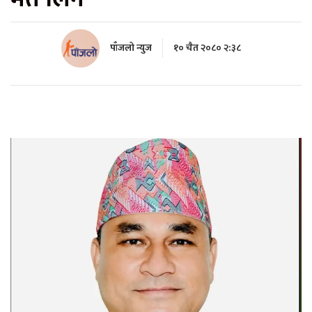
पाँजलो न्युज
१० चैत २०८० २:३८