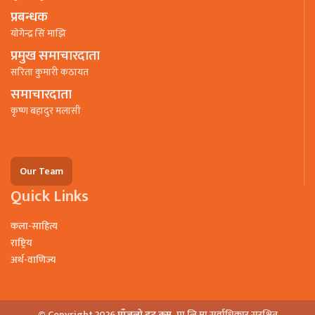
प्रबन्धक
याेगेन्द्र सिं माझि
प्रमुख समाचारदाता
सरिता कुमारी कठायत
समाचारदाता
कृष्ण बहादुर मलासी
Our Team
Quick Links
कला-साहित्य
राष्ट्रिय
अर्थ-वाणिज्य
© Copyright 2026
पाँजलो डट कम.
प्रा.लि.मा सर्वाधिकार सुरक्षित