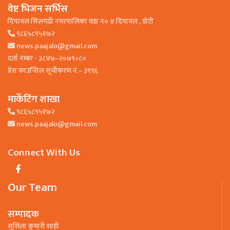
वेष्ट भिजन सर्भिस
दिपायल सिलगढी नगरपालिका वडा न० ४ दिपायल , डाेटी
९८६५८९५१७२
news.paajalo@gmail.com
दर्ता नम्बर - ३८४७–२०७९÷८०
प्रेस काउन्सिल सूचीकरण नं.– ३९९६
मार्केटिंग शाखा
९८६५८९५१७२
news.paajalo@gmail.com
Connect With Us
Our Team
सम्पादक
सुशिला कुमारी शाही