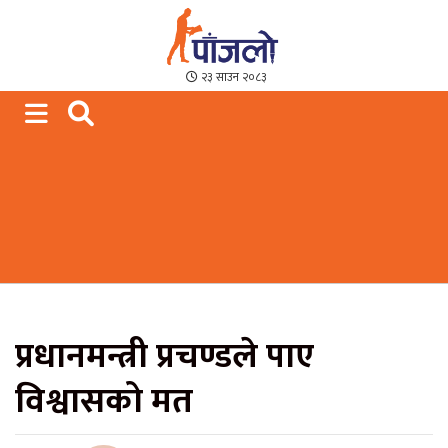
Paajalo News
We are from Far West Nepal
२३ साउन २०८३
प्रधानमन्त्री प्रचण्डले पाए
विश्वासको मत