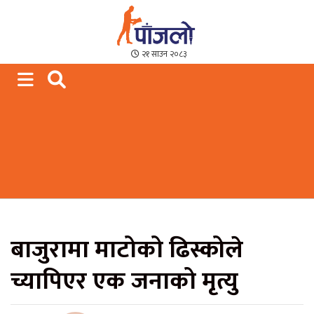
Paajalo News
We are from Far West Nepal
२१ साउन २०८३
बाजुरामा माटोको ढिस्कोले
च्यापिएर एक जनाको मृत्यु