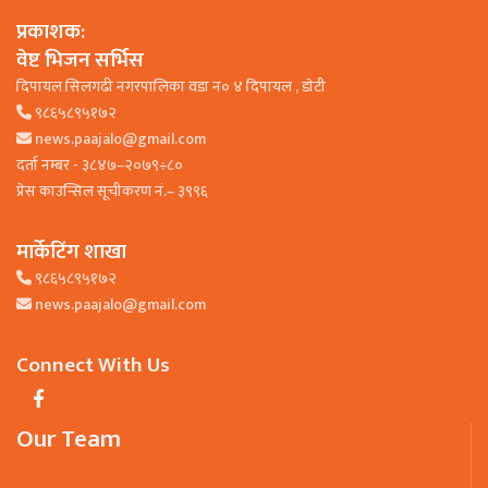
प्रकाशक:
वेष्ट भिजन सर्भिस
दिपायल सिलगढी नगरपालिका वडा न० ४ दिपायल , डाेटी
९८६५८९५१७२
news.paajalo@gmail.com
दर्ता नम्बर - ३८४७–२०७९÷८०
प्रेस काउन्सिल सूचीकरण नं.– ३९९६
मार्केटिंग शाखा
९८६५८९५१७२
news.paajalo@gmail.com
Connect With Us
Our Team