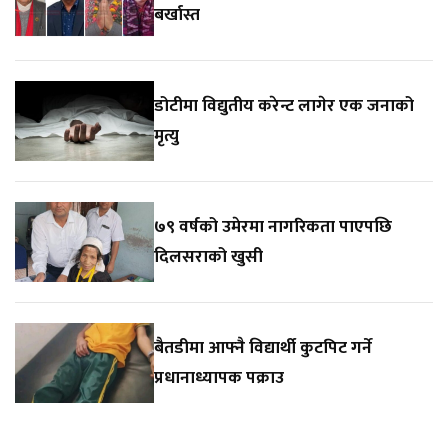
बर्खास्त
डोटीमा विद्युतीय करेन्ट लागेर एक जनाको
मृत्यु
७९ वर्षको उमेरमा नागरिकता पाएपछि
दिलसराको खुसी
बैतडीमा आफ्नै विद्यार्थी कुटपिट गर्ने
प्रधानाध्यापक पक्राउ