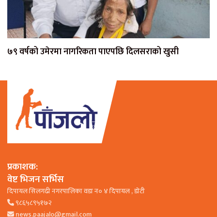
७९ वर्षको उमेरमा नागरिकता पाएपछि दिलसराको खुसी
प्रकाशक:
वेष्ट भिजन सर्भिस
दिपायल सिलगढी नगरपालिका वडा न० ४ दिपायल , डाेटी
९८६५८९५१७२
news.paajalo@gmail.com