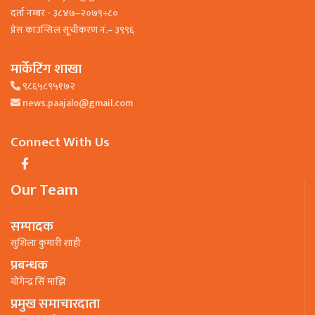
दर्ता नम्बर - ३८४७–२०७९÷८०
प्रेस काउन्सिल सूचीकरण नं.– ३९९६
मार्केटिंग शाखा
९८६५८९५१७२
news.paajalo@gmail.com
Connect With Us
Our Team
सम्पादक
सुशिला कुमारी शाही
प्रबन्धक
याेगेन्द्र सिं माझि
प्रमुख समाचारदाता