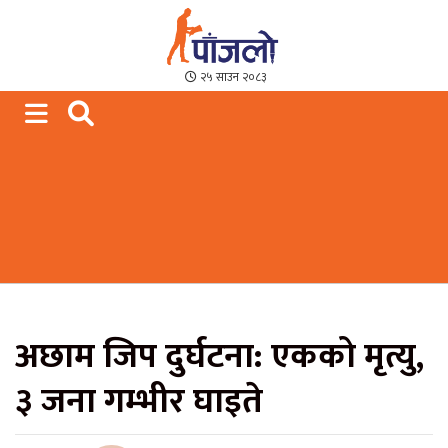
Paajalo News
We are from Far West Nepal
२५ साउन २०८३
अछाम जिप दुर्घटना: एकको मृत्यु,
३ जना गम्भीर घाइते