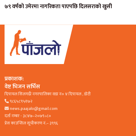
७९ वर्षको उमेरमा नागरिकता पाएपछि दिलसराको खुसी
प्रकाशक:
वेष्ट भिजन सर्भिस
दिपायल सिलगढी नगरपालिका वडा न० ४ दिपायल , डाेटी
९८६५८९५१७२
news.paajalo@gmail.com
दर्ता नम्बर - ३८४७–२०७९÷८०
प्रेस काउन्सिल सूचीकरण नं.– ३९९६