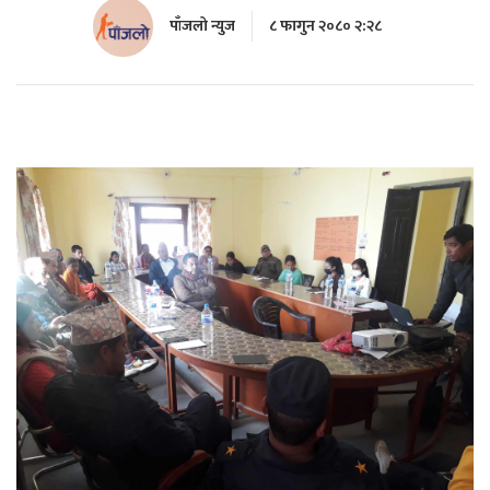
पाँजलो न्युज
८ फागुन २०८० २:२८