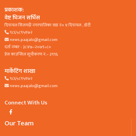
प्रकाशक:
वेष्ट भिजन सर्भिस
दिपायल सिलगढी नगरपालिका वडा न० ४ दिपायल , डाेटी
९८६५८९५१७२
news.paajalo@gmail.com
दर्ता नम्बर - ३८४७–२०७९÷८०
प्रेस काउन्सिल सूचीकरण नं.– ३९९६
मार्केटिंग शाखा
९८६५८९५१७२
news.paajalo@gmail.com
Connect With Us
Our Team