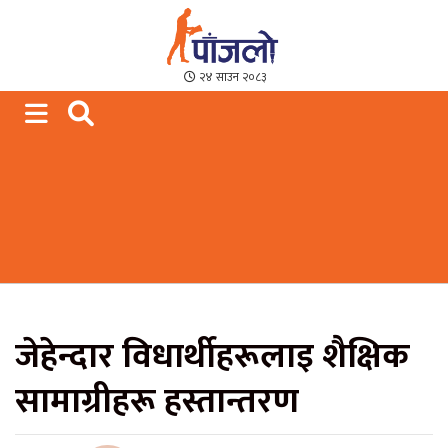
Paajalo News
We are from Far West Nepal
२४ साउन २०८३
जेहेन्दार विधार्थीहरूलाइ शैक्षिक
सामाग्रीहरू हस्तान्तरण