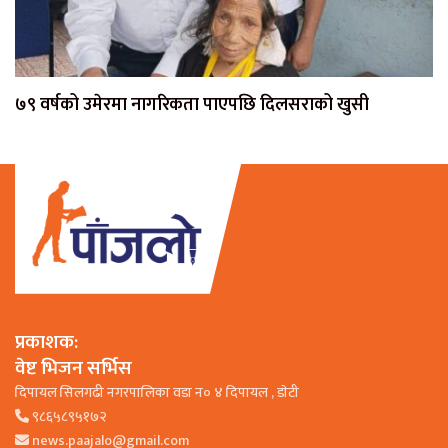
७९ वर्षको उमेरमा नागरिकता पाएपछि दिलसराको खुसी
प्रकाशक:
वेष्ट भिजन सर्भिस
दिपायल सिलगढी नगरपालिका वडा न० ४ दिपायल , डाेटी
९८६५८९५१७२
news.paajalo@gmail.com