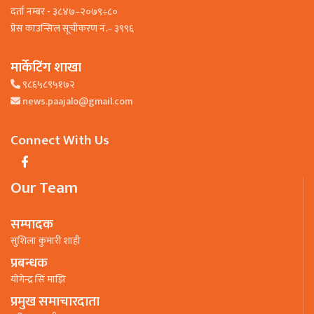
दर्ता नम्बर - ३८४७–२०७९÷८०
प्रेस काउन्सिल सूचीकरण नं.– ३९९६
मार्केटिंग शाखा
९८६५८९५१७२
news.paajalo@gmail.com
Connect With Us
Our Team
सम्पादक
सुशिला कुमारी शाही
प्रबन्धक
याेगेन्द्र सिं माझि
प्रमुख समाचारदाता