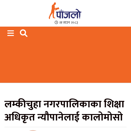
Paajalo News
We are from Far West Nepal
२१ साउन २०८३
लम्कीचुहा नगरपालिकाका शिक्षा
अधिकृत न्यौपानेलाई कालोमोसो