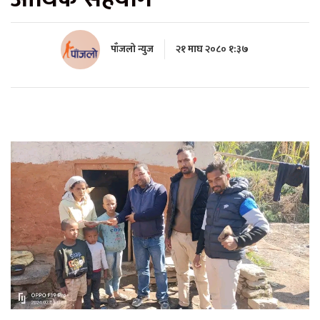
पाँजलो न्युज
२१ माघ २०८० १:३७