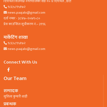
दिपायल सिलगढी नगरपालिका वडा न० ४ दिपायल , डाेटी
९८६५८९५१७२
news.paajalo@gmail.com
दर्ता नम्बर - ३८४७–२०७९÷८०
प्रेस काउन्सिल सूचीकरण नं.– ३९९६
मार्केटिंग शाखा
९८६५८९५१७२
news.paajalo@gmail.com
Connect With Us
Our Team
सम्पादक
सुशिला कुमारी शाही
प्रबन्धक