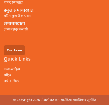
याेगेन्द्र सिं माझि
प्रमुख समाचारदाता
सरिता कुमारी कठायत
समाचारदाता
कृष्ण बहादुर मलासी
Our Team
Quick Links
कला-साहित्य
राष्ट्रिय
अर्थ-वाणिज्य
© Copyright 2026
पाँजलो डट कम.
प्रा.लि.मा सर्वाधिकार सुरक्षित