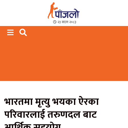
Paajalo News
We are from Far West Nepal
२३ साउन २०८३
भारतमा मृत्यु भयका ऐरका
परिवारलाई तरुणदल बाट
आर्थिक सहयोग