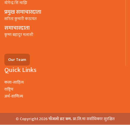
याेगेन्द्र सिं माझि
प्रमुख समाचारदाता
सरिता कुमारी कठायत
समाचारदाता
कृष्ण बहादुर मलासी
Our Team
Quick Links
कला-साहित्य
राष्ट्रिय
अर्थ-वाणिज्य
© Copyright 2026
पाँजलो डट कम.
प्रा.लि.मा सर्वाधिकार सुरक्षित