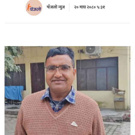
पाँजलो न्युज
२० माघ २०८० ५:३१