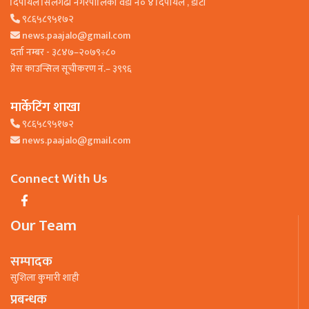
दिपायल सिलगढी नगरपालिका वडा न० ४ दिपायल , डाेटी
९८६५८९५१७२
news.paajalo@gmail.com
दर्ता नम्बर - ३८४७–२०७९÷८०
प्रेस काउन्सिल सूचीकरण नं.– ३९९६
मार्केटिंग शाखा
९८६५८९५१७२
news.paajalo@gmail.com
Connect With Us
Our Team
सम्पादक
सुशिला कुमारी शाही
प्रबन्धक