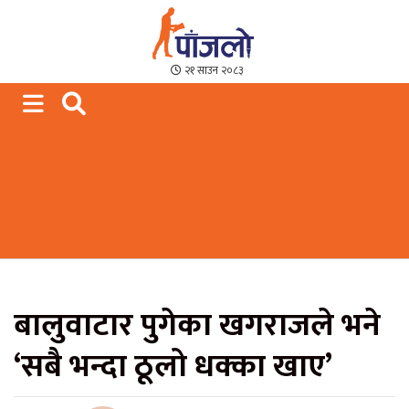
Paajalo News
We are from Far West Nepal
२१ साउन २०८३
बालुवाटार पुगेका खगराजले भने
‘सबै भन्दा ठूलो धक्का खाए’