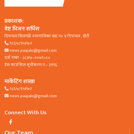
प्रकाशक:
वेष्ट भिजन सर्भिस
दिपायल सिलगढी नगरपालिका वडा न० ४ दिपायल , डाेटी
९८६५८९५१७२
news.paajalo@gmail.com
दर्ता नम्बर - ३८४७–२०७९÷८०
प्रेस काउन्सिल सूचीकरण नं.– ३९९६
मार्केटिंग शाखा
९८६५८९५१७२
news.paajalo@gmail.com
Connect With Us
Our Team