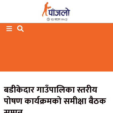
Paajalo News
We are from Far West Nepal
२३ साउन २०८३
बडीकेदार गाउँपालिका स्तरीय
पोषण कार्यक्रमको समीक्षा बैठक
सम्पन्न