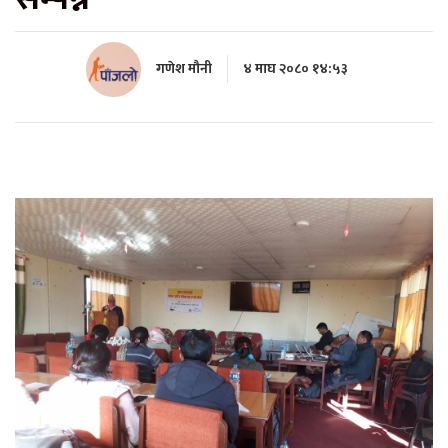
गणेश मौनी
४ माघ २०८० १४:५३