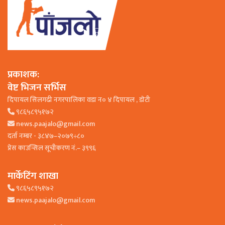
प्रकाशक:
वेष्ट भिजन सर्भिस
दिपायल सिलगढी नगरपालिका वडा न० ४ दिपायल , डाेटी
९८६५८९५१७२
news.paajalo@gmail.com
दर्ता नम्बर - ३८४७–२०७९÷८०
प्रेस काउन्सिल सूचीकरण नं.– ३९९६
मार्केटिंग शाखा
९८६५८९५१७२
news.paajalo@gmail.com