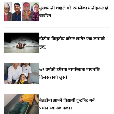
मुख्यमन्त्री शाहले गरे एमालेका मन्त्रीहरूलाई
बर्खास्त
डोटीमा विद्युतीय करेन्ट लागेर एक जनाको
मृत्यु
७९ वर्षको उमेरमा नागरिकता पाएपछि
दिलसराको खुसी
बैतडीमा आफ्नै विद्यार्थी कुटपिट गर्ने
प्रधानाध्यापक पक्राउ