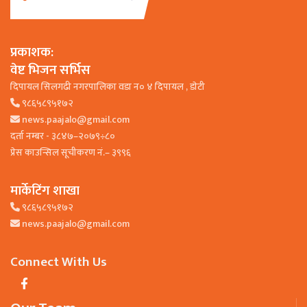
प्रकाशक:
वेष्ट भिजन सर्भिस
दिपायल सिलगढी नगरपालिका वडा न० ४ दिपायल , डाेटी
९८६५८९५१७२
news.paajalo@gmail.com
दर्ता नम्बर - ३८४७–२०७९÷८०
प्रेस काउन्सिल सूचीकरण नं.– ३९९६
मार्केटिंग शाखा
९८६५८९५१७२
news.paajalo@gmail.com
Connect With Us