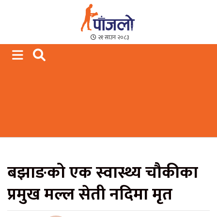
Paajalo News
We are from Far West Nepal
२१ साउन २०८३
बझाङको एक स्वास्थ्य चौकीका
प्रमुख मल्ल सेती नदिमा मृत