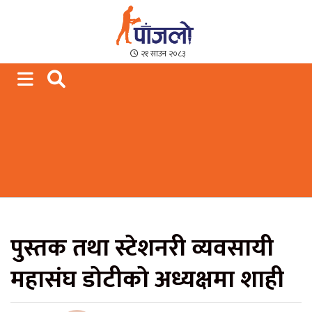
Paajalo News
We are from Far West Nepal
२१ साउन २०८३
पुस्तक तथा स्टेशनरी व्यवसायी
महासंघ डाेटीकाे अध्यक्षमा शाही