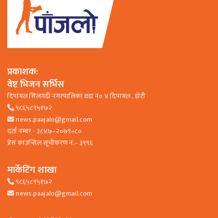
प्रकाशक:
वेष्ट भिजन सर्भिस
दिपायल सिलगढी नगरपालिका वडा न० ४ दिपायल , डाेटी
९८६५८९५१७२
news.paajalo@gmail.com
दर्ता नम्बर - ३८४७–२०७९÷८०
प्रेस काउन्सिल सूचीकरण नं.– ३९९६
मार्केटिंग शाखा
९८६५८९५१७२
news.paajalo@gmail.com