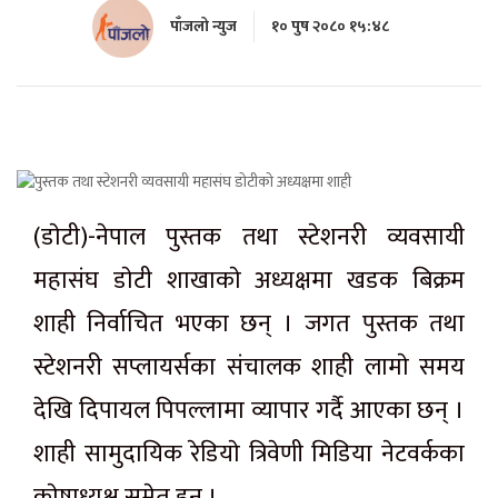
पाँजलो न्युज
१० पुष २०८० १५:४८
(डाेटी)-नेपाल पुस्तक तथा स्टेशनरी व्यवसायी
महासंघ डाेटी शाखाकाे अध्यक्षमा खडक बिक्रम
शाही निर्वाचित भएका छन् । जगत पुस्तक तथा
स्टेशनरी सप्लायर्सका संचालक शाही लामाे समय
देखि दिपायल पिपल्लामा व्यापार गर्दै आएका छन् ।
शाही सामुदायिक रेडियाे त्रिवेणी मिडिया नेटवर्कका
काेषाध्यक्ष समेत हुन् ।