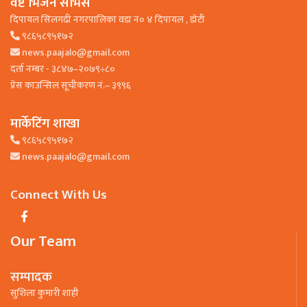
वेष्ट भिजन सर्भिस
दिपायल सिलगढी नगरपालिका वडा न० ४ दिपायल , डाेटी
९८६५८९५१७२
news.paajalo@gmail.com
दर्ता नम्बर - ३८४७–२०७९÷८०
प्रेस काउन्सिल सूचीकरण नं.– ३९९६
मार्केटिंग शाखा
९८६५८९५१७२
news.paajalo@gmail.com
Connect With Us
Our Team
सम्पादक
सुशिला कुमारी शाही