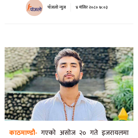
पाँजलो न्युज
४ मंसिर २०८० ७:०३
काठमाण्डौ-
गएको असाेज २० गते इजरायलमा