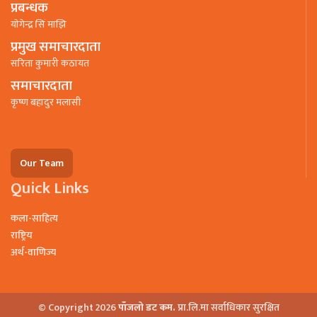
प्रबन्धक
याेगेन्द्र सिं माझि
प्रमुख समाचारदाता
सरिता कुमारी कठायत
समाचारदाता
कृष्ण बहादुर मलासी
Our Team
Quick Links
कला-साहित्य
राष्ट्रिय
अर्थ-वाणिज्य
© Copyright 2026
पाँजलो डट कम.
प्रा.लि.मा सर्वाधिकार सुरक्षित