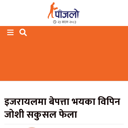
Paajalo News
We are from Far West Nepal
२३ साउन २०८३
इजरायलमा बेपत्ता भयका विपिन
जोशी सकुसल फेला