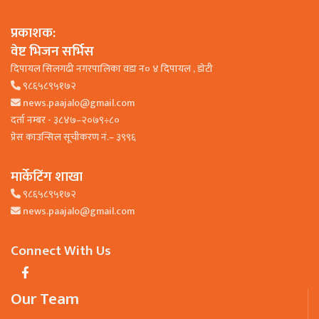
प्रकाशक:
वेष्ट भिजन सर्भिस
दिपायल सिलगढी नगरपालिका वडा न० ४ दिपायल , डाेटी
९८६५८९५१७२
news.paajalo@gmail.com
दर्ता नम्बर - ३८४७–२०७९÷८०
प्रेस काउन्सिल सूचीकरण नं.– ३९९६
मार्केटिंग शाखा
९८६५८९५१७२
news.paajalo@gmail.com
Connect With Us
Our Team