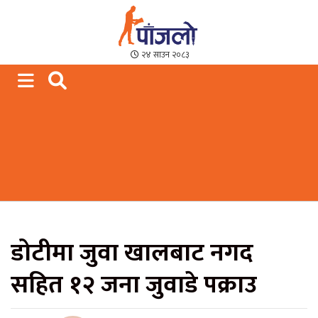
Paajalo News
We are from Far West Nepal
२४ साउन २०८३
डोटीमा जुवा खालबाट नगद
सहित १२ जना जुवाडे पक्राउ