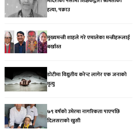
मदिराको नसामा शिक्षकद्वारा श्रीमतीको
हत्या, पक्राउ
मुख्यमन्त्री शाहले गरे एमालेका मन्त्रीहरूलाई
बर्खास्त
डोटीमा विद्युतीय करेन्ट लागेर एक जनाको
मृत्यु
७९ वर्षको उमेरमा नागरिकता पाएपछि
दिलसराको खुसी