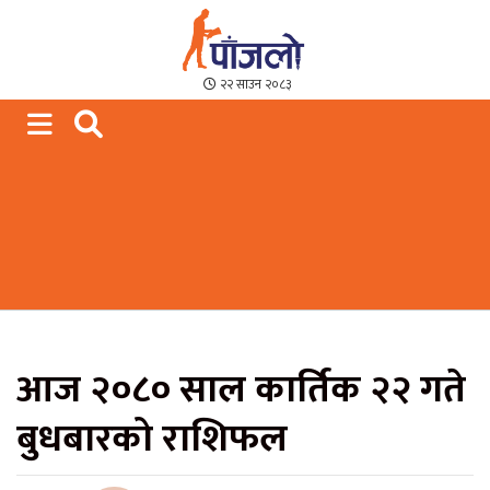
Paajalo News
We are from Far West Nepal
२२ साउन २०८३
आज २०८० साल कार्तिक २२ गते
बुधबारको राशिफल