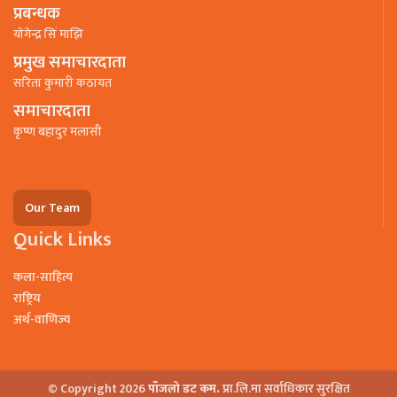
प्रबन्धक
याेगेन्द्र सिं माझि
प्रमुख समाचारदाता
सरिता कुमारी कठायत
समाचारदाता
कृष्ण बहादुर मलासी
Our Team
Quick Links
कला-साहित्य
राष्ट्रिय
अर्थ-वाणिज्य
© Copyright 2026
पाँजलो डट कम.
प्रा.लि.मा सर्वाधिकार सुरक्षित