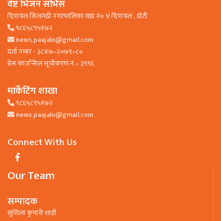
वेष्ट भिजन सर्भिस
दिपायल सिलगढी नगरपालिका वडा न० ४ दिपायल , डाेटी
९८६५८९५१७२
news.paajalo@gmail.com
दर्ता नम्बर - ३८४७–२०७९÷८०
प्रेस काउन्सिल सूचीकरण नं.– ३९९६
मार्केटिंग शाखा
९८६५८९५१७२
news.paajalo@gmail.com
Connect With Us
Our Team
सम्पादक
सुशिला कुमारी शाही