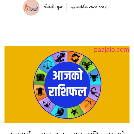
पाँजलो न्युज
२२ कार्तिक २०८० ०:०१