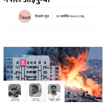
पाँजलो न्युज
१८ कार्तिक २०८० ८:४६