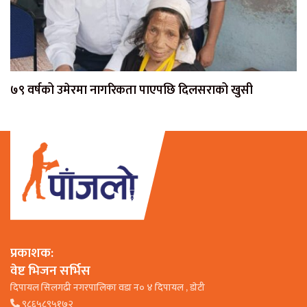
७९ वर्षको उमेरमा नागरिकता पाएपछि दिलसराको खुसी
प्रकाशक:
वेष्ट भिजन सर्भिस
दिपायल सिलगढी नगरपालिका वडा न० ४ दिपायल , डाेटी
९८६५८९५१७२