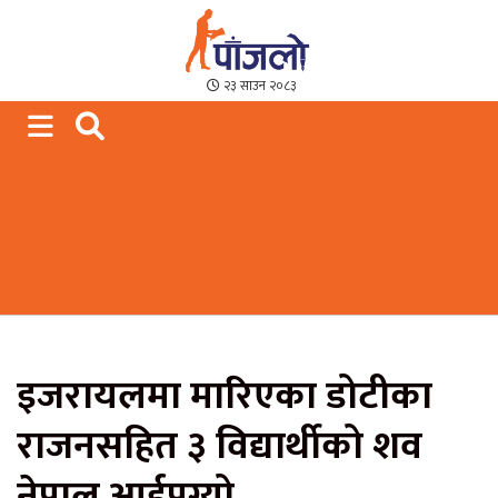
Paajalo News
We are from Far West Nepal
२३ साउन २०८३
इजरायलमा मारिएका डोटीका
राजनसहित ३ विद्यार्थीको शव
नेपाल आईपुग्यो