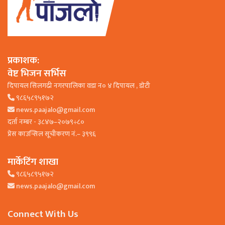
प्रकाशक:
वेष्ट भिजन सर्भिस
दिपायल सिलगढी नगरपालिका वडा न० ४ दिपायल , डाेटी
९८६५८९५१७२
news.paajalo@gmail.com
दर्ता नम्बर - ३८४७–२०७९÷८०
प्रेस काउन्सिल सूचीकरण नं.– ३९९६
मार्केटिंग शाखा
९८६५८९५१७२
news.paajalo@gmail.com
Connect With Us