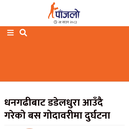
Paajalo News
We are from Far West Nepal
२१ साउन २०८३
धनगढीबाट डडेलधुरा आउँदै
गरेको बस गोदावरीमा दुर्घटना