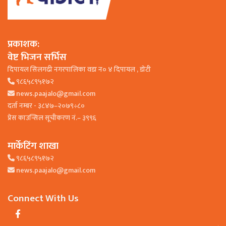
प्रकाशक:
वेष्ट भिजन सर्भिस
दिपायल सिलगढी नगरपालिका वडा न० ४ दिपायल , डाेटी
९८६५८९५१७२
news.paajalo@gmail.com
दर्ता नम्बर - ३८४७–२०७९÷८०
प्रेस काउन्सिल सूचीकरण नं.– ३९९६
मार्केटिंग शाखा
९८६५८९५१७२
news.paajalo@gmail.com
Connect With Us