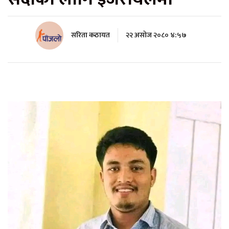
सरिता कठायत
२२ असोज २०८० ४:५७