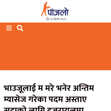
Paajalo News
We are from Far West Nepal
२२ साउन २०८३
भाउजूलाई म मरे भनेर अन्तिम
म्यासेज गरेका पदम अस्ताए
सदाको लागि इजरायलमा