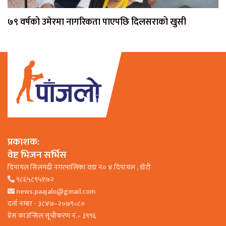
७९ वर्षको उमेरमा नागरिकता पाएपछि दिलसराको खुसी
प्रकाशक:
वेष्ट भिजन सर्भिस
दिपायल सिलगढी नगरपालिका वडा न० ४ दिपायल , डाेटी
९८६५८९५१७२
news.paajalo@gmail.com
दर्ता नम्बर - ३८४७–२०७९÷८०
प्रेस काउन्सिल सूचीकरण नं.– ३९९६