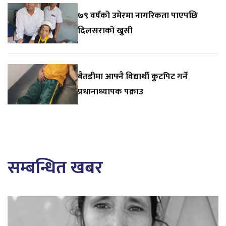
७९ वर्षको उमेरमा नागरिकता पाएपछि
दिलसराको खुसी
बैतडीमा आफ्नै विद्यार्थी कुटपिट गर्ने
प्रधानाध्यापक पक्राउ
सम्बन्धित खबर