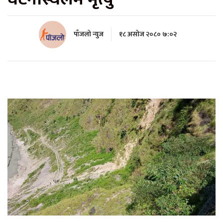
पाँजलो न्युज
१८ असोज २०८० ७:०२