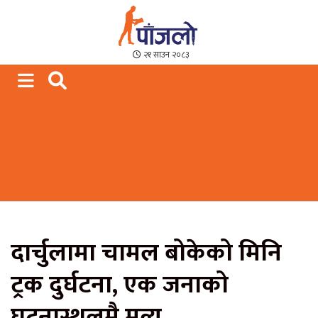
Paajalo News
We are from Far West Nepal
२१ साउन २०८३
दार्चुलामा चामल बोकेको मिनि
ट्रक दुर्घटना, एक जनाको
घटनास्थलमै मृत्यु