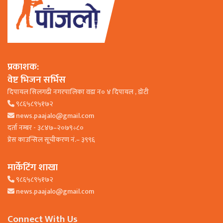
प्रकाशक:
वेष्ट भिजन सर्भिस
दिपायल सिलगढी नगरपालिका वडा न० ४ दिपायल , डाेटी
९८६५८९५१७२
news.paajalo@gmail.com
दर्ता नम्बर - ३८४७–२०७९÷८०
प्रेस काउन्सिल सूचीकरण नं.– ३९९६
मार्केटिंग शाखा
९८६५८९५१७२
news.paajalo@gmail.com
Connect With Us