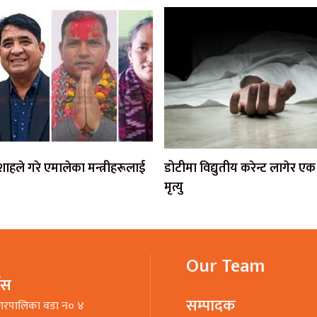
ी शाहले गरे एमालेका मन्त्रीहरूलाई
डोटीमा विद्युतीय करेन्ट लागेर 
मृत्यु
Our Team
भिस
सम्पादक
गरपालिका वडा न० ४