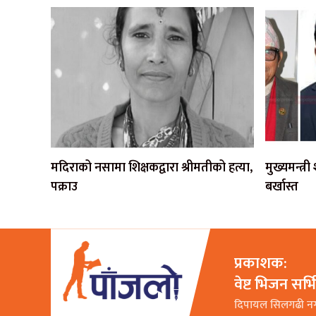
मदिराको नसामा शिक्षकद्वारा श्रीमतीको हत्या,
मुख्यमन्त्र
पक्राउ
बर्खास्त
प्रकाशक:
वेष्ट भिजन सर्
दिपायल सिलगढी न