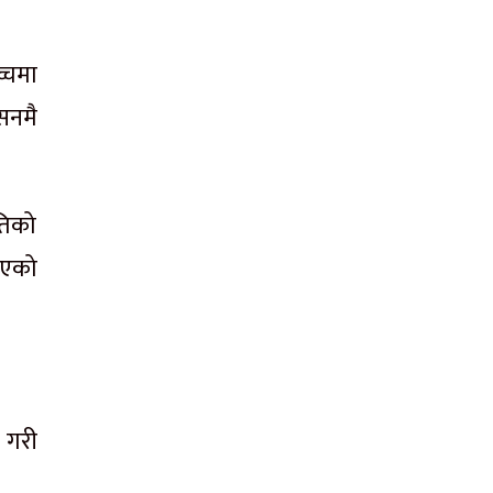
्चमा
सनमै
पतिको
िएको
 गरी