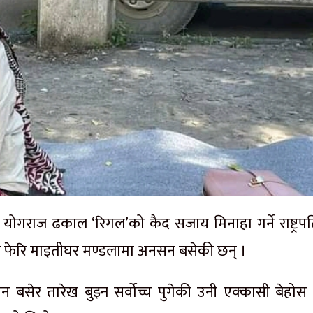
ाइके योगराज ढकाल ‘रिगल’को कैद सजाय मिनाहा गर्ने राष्ट्र
ामै फेरि माइतीघर मण्डलामा अनसन बसेकी छन् ।
 बसेर तारेख बुझ्न सर्वोच्च पुगेकी उनी एक्कासी बेहोस