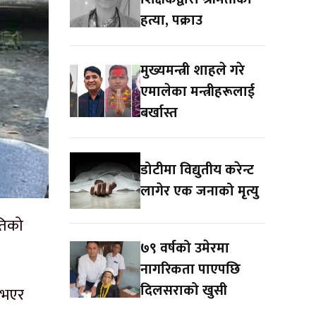
हत्या, पक्राउ
मुख्यमन्त्री शाहले गरे
एमालेका मन्त्रीहरूलाई
बर्खास्त
डोटीमा विद्युतीय करेन्ट
लागेर एक जनाको मृत्यु
पतिको
७९ वर्षको उमेरमा
नागरिकता पाएपछि
दिलसराको खुसी
 भएर