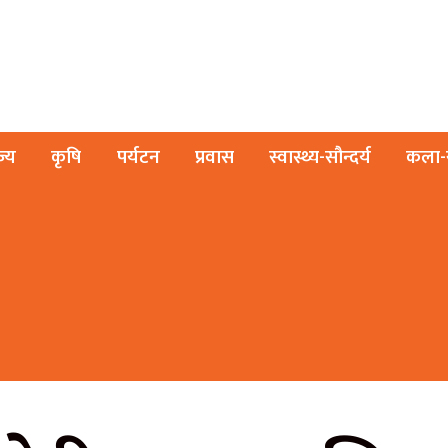
ज्य
कृषि
पर्यटन
प्रवास
स्वास्थ्य-सौन्दर्य
कला-स