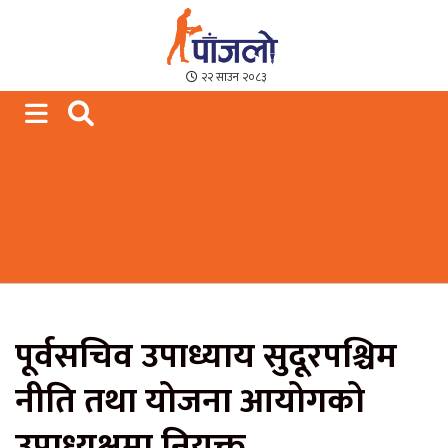
Paajalo News
We are from Far West Nepal
२२ साउन २०८३
पूर्वसचिव उपाध्याय सुदूरपश्चिम
नीति तथा योजना आयोगको
उपाध्यक्षमा नियुक्त