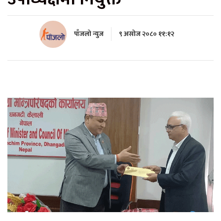
पाँजलो न्युज
९ असोज २०८० ११:१२