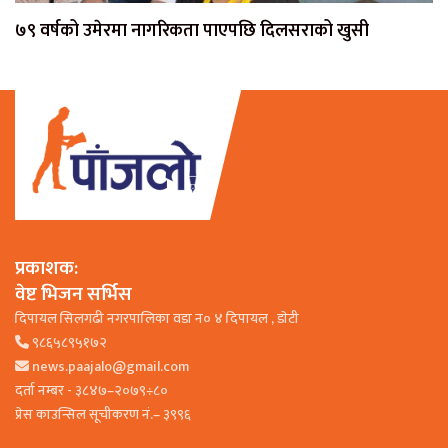
७९ वर्षको उमेरमा नागरिकता पाएपछि दिलसराको खुसी
प्रकाशक:
वेष्ट भिजन सर्भिस
दिपायल सिलगढी नगरपालिका वडा न० ४ दिपायल , डाेटी
९८६५८९५१७२
news.paajalo@gmail.com
दर्ता नम्बर - ३८४७–२०७९÷८०
प्रेस काउन्सिल सूचीकरण नं.– ३९९६