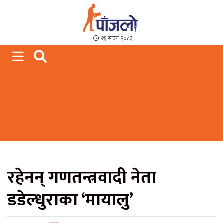
Paajalo News
We are from Far West Nepal
२१ साउन २०८३
रहेनन् गणतन्त्रवादी नेता
डडेल्धुराका ‘मायालु’