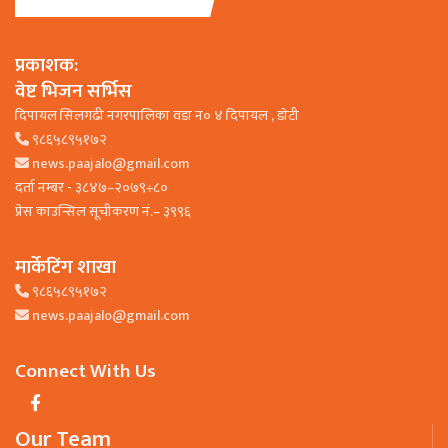
प्रकाशक:
वेष्ट भिजन सर्भिस
दिपायल सिलगढी नगरपालिका वडा न० ४ दिपायल , डाेटी
९८६५८९५१७२
news.paajalo@gmail.com
दर्ता नम्बर - ३८४७–२०७९÷८०
प्रेस काउन्सिल सूचीकरण नं.– ३९९६
मार्केटिंग शाखा
९८६५८९५१७२
news.paajalo@gmail.com
Connect With Us
Our Team