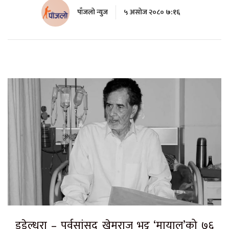
पाँजलो न्युज
५ असोज २०८० ७:१६
डडेल्धुरा – पूर्वसांसद खेमराज भट्ट ‘मायालु’को ७६