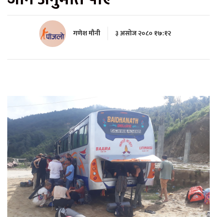
गणेश मौनी
३ असोज २०८० १७:१२