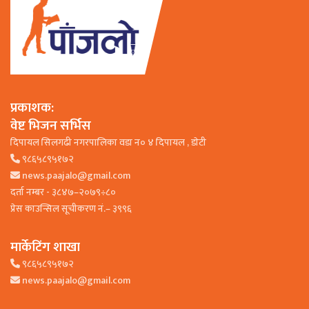
प्रकाशक:
वेष्ट भिजन सर्भिस
दिपायल सिलगढी नगरपालिका वडा न० ४ दिपायल , डाेटी
९८६५८९५१७२
news.paajalo@gmail.com
दर्ता नम्बर - ३८४७–२०७९÷८०
प्रेस काउन्सिल सूचीकरण नं.– ३९९६
मार्केटिंग शाखा
९८६५८९५१७२
news.paajalo@gmail.com