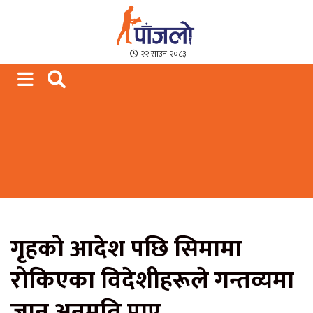
Paajalo News
We are from Far West Nepal
२२ साउन २०८३
गृहको आदेश पछि सिमामा
रोकिएका विदेशीहरूले गन्तव्यमा
जान अनुमति पाए