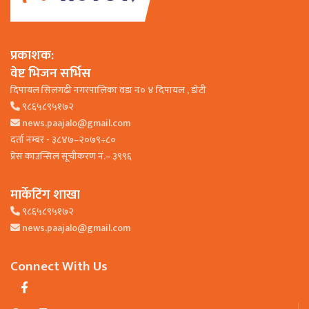
प्रकाशक:
वेष्ट भिजन सर्भिस
दिपायल सिलगढी नगरपालिका वडा न० ४ दिपायल , डाेटी
९८६५८९५१७२
news.paajalo@gmail.com
दर्ता नम्बर - ३८४७–२०७९÷८०
प्रेस काउन्सिल सूचीकरण नं.– ३९९६
मार्केटिंग शाखा
९८६५८९५१७२
news.paajalo@gmail.com
Connect With Us