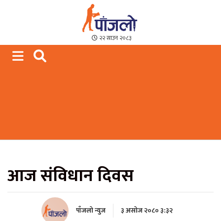
Paajalo News
We are from Far West Nepal
२२ साउन २०८३
आज संविधान दिवस
पाँजलो न्युज
३ असोज २०८० ३:३२