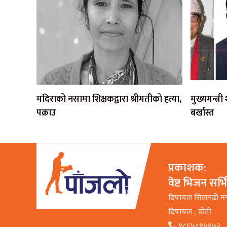
मदिराको नसामा शिक्षकद्वारा श्रीमतीको हत्या,
मुख्यमन्त्र
पक्राउ
बर्खास्त
प्रकाशक:
वेष्ट भिजन सर्
दिपायल सिलगढी न
दिपायल , डाेटी
९८६५८९५१७२