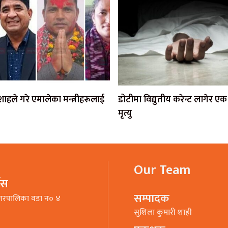
ी शाहले गरे एमालेका मन्त्रीहरूलाई
डोटीमा विद्युतीय करेन्ट लागेर 
मृत्यु
Our Team
भिस
सम्पादक
गरपालिका वडा न० ४
सुशिला कुमारी शाही