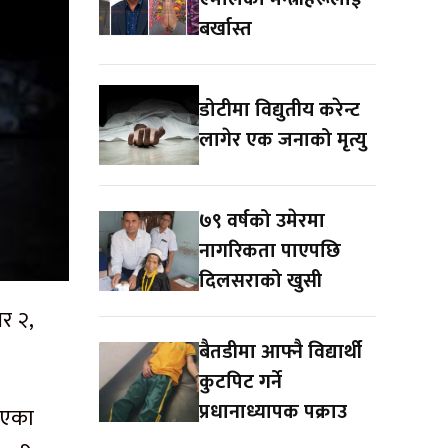
बर्खास्त
डोटीमा विद्युतीय करेन्ट
लागेर एक जनाको मृत्यु
७९ वर्षको उमेरमा
नागरिकता पाएपछि
दिलसराको खुसी
बर २,
बैतडीमा आफ्नै विद्यार्थी
कुटपिट गर्ने
प्रधानाध्यापक पक्राउ
भएका