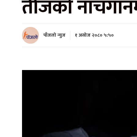
तीजको नाचगानम
पाँजलो न्युज
१ असोज २०८० ५:५०