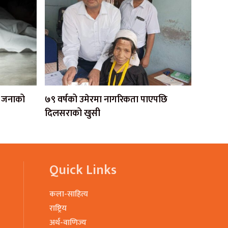
एक जनाको
७९ वर्षको उमेरमा नागरिकता पाएपछि
दिलसराको खुसी
Quick Links
कला-साहित्य
राष्ट्रिय
अर्थ-वाणिज्य