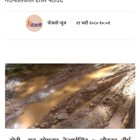
गाउँपालिकाले डोजर पठाउँदै
पाँजलो न्युज
२९ भदौ २०८० १०:०१