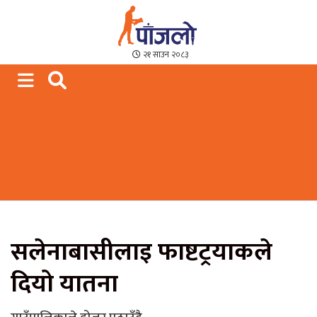
Paajalo News
We are from Far West Nepal
२१ साउन २०८३
सलेनाबासीलाइ फाष्टट्रयाकले
दियो यातना