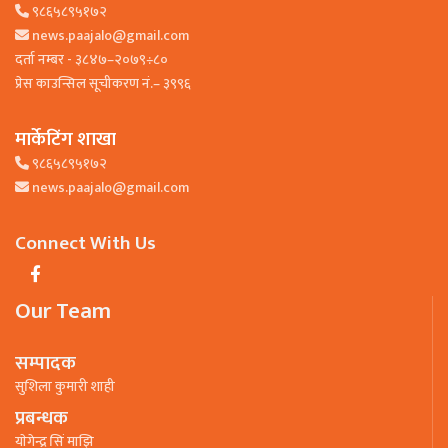
९८६५८९५१७२
news.paajalo@gmail.com
दर्ता नम्बर - ३८४७–२०७९÷८०
प्रेस काउन्सिल सूचीकरण नं.– ३९९६
मार्केटिंग शाखा
९८६५८९५१७२
news.paajalo@gmail.com
Connect With Us
Our Team
सम्पादक
सुशिला कुमारी शाही
प्रबन्धक
याेगेन्द्र सिं माझि