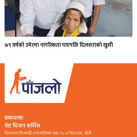
७९ वर्षको उमेरमा नागरिकता पाएपछि दिलसराको खुसी
प्रकाशक:
वेष्ट भिजन सर्भिस
दिपायल सिलगढी नगरपालिका वडा न० ४ दिपायल , डाेटी