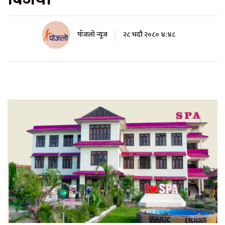
पाँजलो न्युज
२८ भदौ २०८० ४:४८