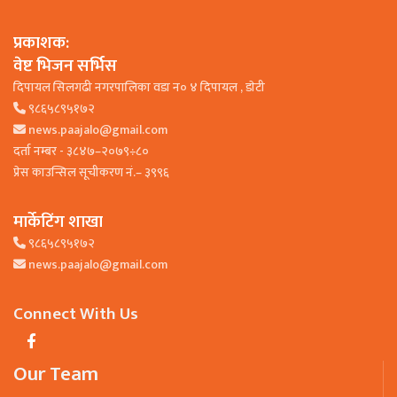
प्रकाशक:
वेष्ट भिजन सर्भिस
दिपायल सिलगढी नगरपालिका वडा न० ४ दिपायल , डाेटी
९८६५८९५१७२
news.paajalo@gmail.com
दर्ता नम्बर - ३८४७–२०७९÷८०
प्रेस काउन्सिल सूचीकरण नं.– ३९९६
मार्केटिंग शाखा
९८६५८९५१७२
news.paajalo@gmail.com
Connect With Us
Our Team