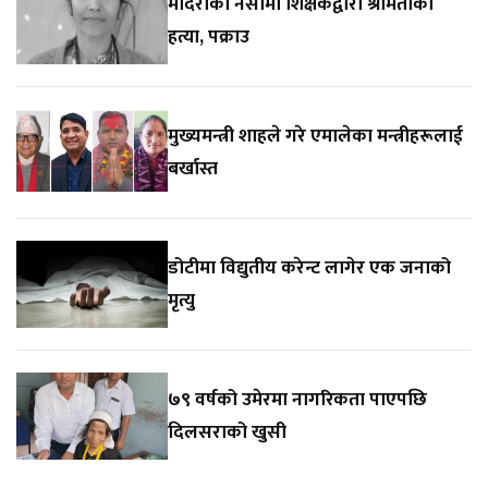
मदिराको नसामा शिक्षकद्वारा श्रीमतीको
हत्या, पक्राउ
मुख्यमन्त्री शाहले गरे एमालेका मन्त्रीहरूलाई
बर्खास्त
डोटीमा विद्युतीय करेन्ट लागेर एक जनाको
मृत्यु
७९ वर्षको उमेरमा नागरिकता पाएपछि
दिलसराको खुसी