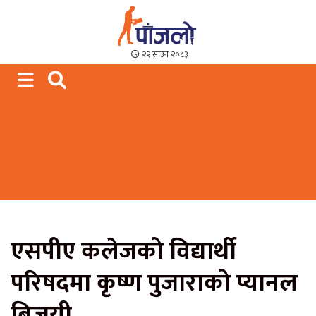
Paajalo News
We are from Far West Nepal
२२ साउन २०८३
एसपीए कलेजको विद्यार्थी
परिषदमा कृष्ण पुजाराको प्यानल
बिजयी