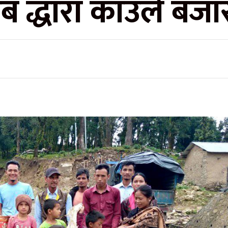
्लब द्धारा काउले ब