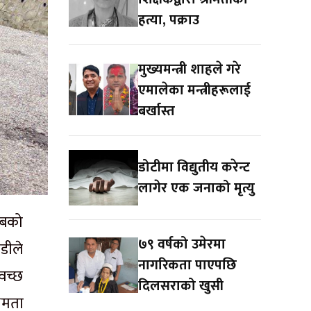
हत्या, पक्राउ
मुख्यमन्त्री शाहले गरे
एमालेका मन्त्रीहरूलाई
बर्खास्त
डोटीमा विद्युतीय करेन्ट
लागेर एक जनाको मृत्यु
लबको
७९ वर्षको उमेरमा
डीले
नागरिकता पाएपछि
्वच्छ
दिलसराको खुसी
षमता