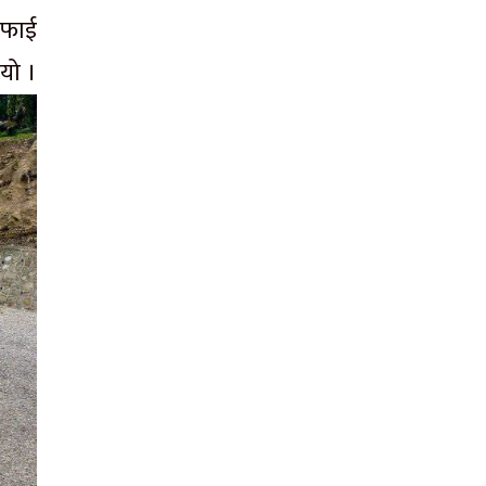
सफाई
ियो ।