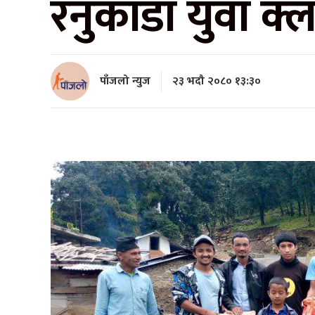
रनुकाँडा युवा क
पाँजलो न्युज
२३ भदौ २०८० १३:३०