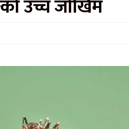
ङ्गुको उच्च जोखिम