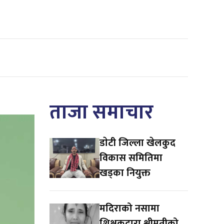
ताजा समाचार
डाेटी जिल्ला खेलकुद
विकास समितिमा
खड्का नियुक्त
मदिराको नसामा
शिक्षकद्वारा श्रीमतीको