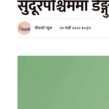
सुदूरपश्चिममा डे
पाँजलो न्युज
२० भदौ २०८० १०:३५