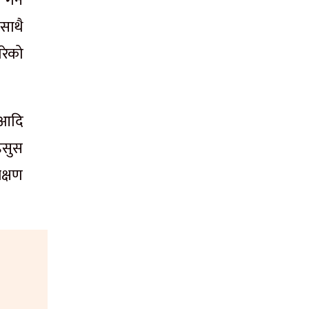
गर्ने
साथै
रेको
े आदि
महसुस
लक्षण