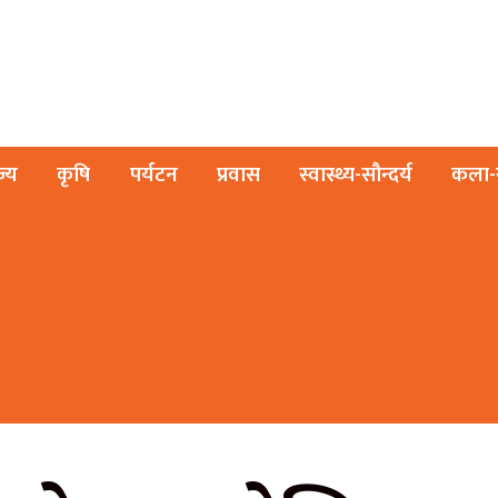
ज्य
कृषि
पर्यटन
प्रवास
स्वास्थ्य-सौन्दर्य
कला-स