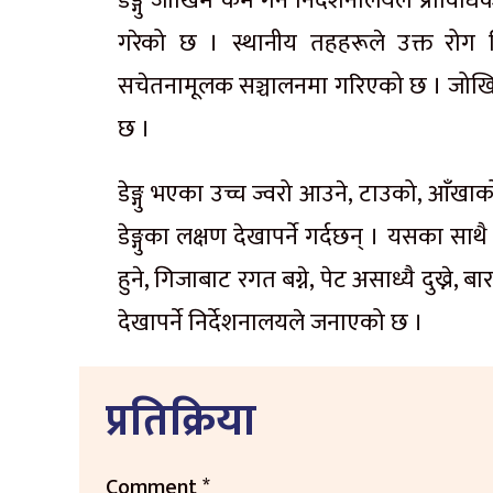
डेङ्गु जोखिम कम गर्न निर्देशनालयले प्रावि
गरेको छ । स्थानीय तहहरूले उक्त रोग न
सचेतनामूलक सञ्चालनमा गरिएको छ । जोखिम
छ ।
डेङ्गु भएका उच्च ज्वरो आउने, टाउको, आँखाको ग
डेङ्गुका लक्षण देखापर्ने गर्दछन् । यसका सा
हुने, गिजाबाट रगत बग्ने, पेट असाध्यै दुख्ने, बारम्
देखापर्ने निर्देशनालयले जनाएको छ ।
प्रतिक्रिया
Comment
*