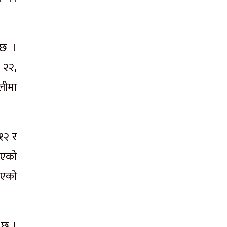
 छ ।
 २२,
ालीमा
१२ र
भएको
भएको
 छ ।