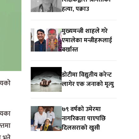
हत्या, पक्राउ
मुख्यमन्त्री शाहले गरे
एमालेका मन्त्रीहरूलाई
बर्खास्त
डोटीमा विद्युतीय करेन्ट
ालयको
लागेर एक जनाको मृत्यु
७९ वर्षको उमेरमा
ालयका
नागरिकता पाएपछि
्तमा
दिलसराको खुसी
ा भने