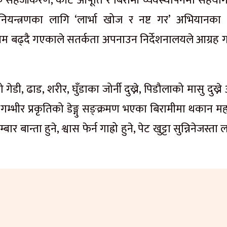
धिक सहजीकरण, कीट आपूर्ति र बिरामी व्यवस्थापनमा सहयोग 
ियन्त्रणका लागि ‘लार्भा खोज र नष्ट गर’ अभियानका 
 बढ्दै गएकाले सतर्कता अपनाउन निर्देशनालयले आग्रह ग
ेडी, ढाड, शरीर, घुँडाका जोर्नी दुख्ने, पिडौलाको मासु दुख्न
थै गम्भीर प्रकृतिको डेङ्गु सङ्क्रमण भएका बिरामीमा थकान 
बार बान्ता हुने, श्वास फेर्न गाह्रो हुने, पेट खुट्टा सुन्निनेजस्ता 