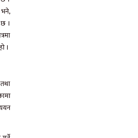
 भने,
 छ ।
त्रमा
हो ।
 तथा
कामा
ध्ययन