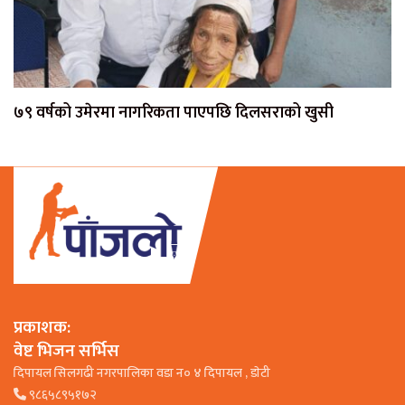
७९ वर्षको उमेरमा नागरिकता पाएपछि दिलसराको खुसी
प्रकाशक:
वेष्ट भिजन सर्भिस
दिपायल सिलगढी नगरपालिका वडा न० ४ दिपायल , डाेटी
९८६५८९५१७२