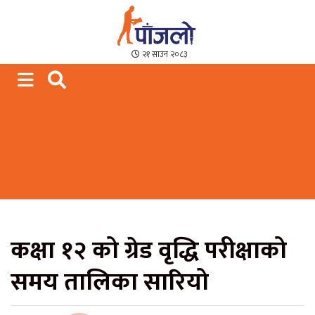
Paajalo News
We are from Far West Nepal
२१ साउन २०८३
कक्षा १२ को ग्रेड वृद्धि परीक्षाको
समय तालिका सारियो