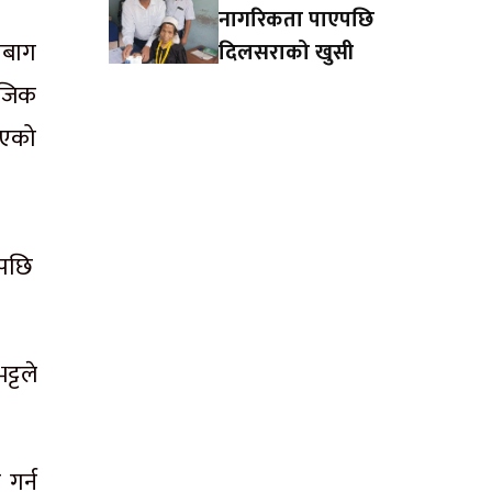
नागरिकता पाएपछि
मबाग
दिलसराको खुसी
ाजिक
ाएको
ेपछि
्टले
 गर्न