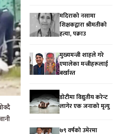
मदिराको नसामा
शिक्षकद्वारा श्रीमतीको
हत्या, पक्राउ
मुख्यमन्त्री शाहले गरे
एमालेका मन्त्रीहरूलाई
बर्खास्त
डोटीमा विद्युतीय करेन्ट
लागेर एक जनाको मृत्यु
क्दै
ुवानी
७९ वर्षको उमेरमा