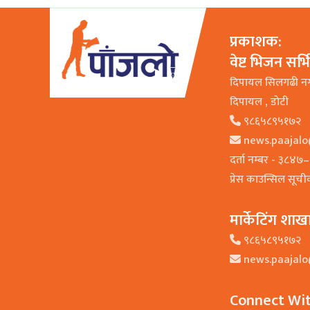
प्रकाशक:
वेष्ट भिजन सर्
दिपायल सिलगढी न
दिपायल , डाेटी
९८६५८९५१७२
news.paajal
दर्ता नम्बर - ३८४
प्रेस काउन्सिल सूच
मार्केटिंग शाख
९८६५८९५१७२
news.paajal
Connect Wi