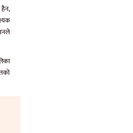
हैन,
श्यक
उनले
लिका
ुतको