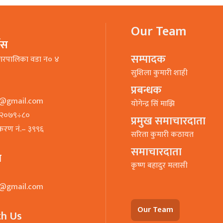
Our Team
भिस
सम्पादक
गरपालिका वडा न० ४
सुशिला कुमारी शाही
प्रबन्धक
o@gmail.com
याेगेन्द्र सिं माझि
७–२०७९÷८०
प्रमुख समाचारदाता
ीकरण नं.– ३९९६
सरिता कुमारी कठायत
समाचारदाता
ा
कृष्ण बहादुर मलासी
o@gmail.com
Our Team
th Us