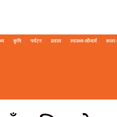
ज्य
कृषि
पर्यटन
प्रवास
स्वास्थ्य-सौन्दर्य
कला-स