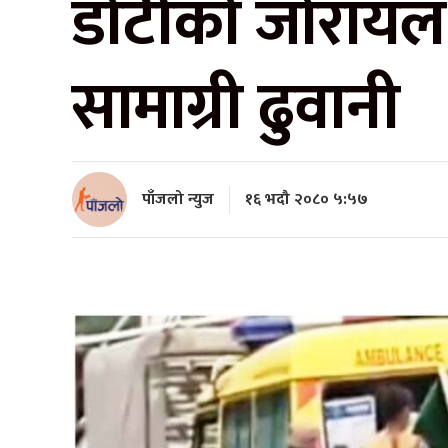
डोटीको जोरायल ग
सामाग्री ढुवानी
पाँजलो न्युज
१६ भदौ २०८० ५:५७